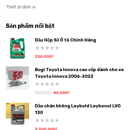
Thiết bị định vị
Sản phẩm nổi bật
Dầu Hộp Số Ô tô Chính Hãng
320,000
₫
Bugi Toyota Innova cao cấp dành cho xe
Toyota Innova 2006-2022
100,000
₫
80,000
₫
Dầu chân không Leybold Leybonol LVO
130
3,500,000
₫