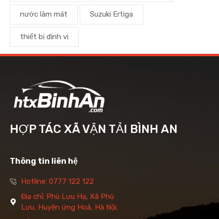
nước làm mát
Suzuki Ertiga
thiết bị định vị
HỢP TÁC XÃ VẬN TẢI BÌNH AN
Thông tin liên hệ
Hotline: 0777 122 122
Địa chỉ: Phù Lưu Hạ, Xã Phù
Lưu, Huyện ứng Hoà, Hà Nội.