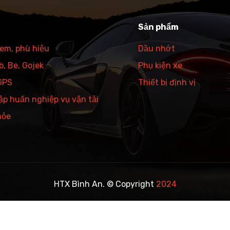
Sản phẩm
tem, phù hiệu
Dầu nhớt
, Be, Gojek
Phụ kiện xe
 GPS
Thiết bị định vị
ập huấn nghiệp vụ vận tải
hỏe
HTX Bình An. © Copyright
2024