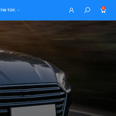
0
TIN TỨC
M