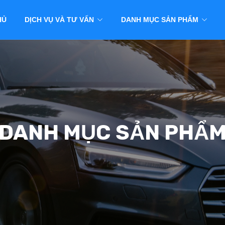
HỦ
DỊCH VỤ VÀ TƯ VẤN
DANH MỤC SẢN PHẨM
DANH MỤC SẢN PHẨ