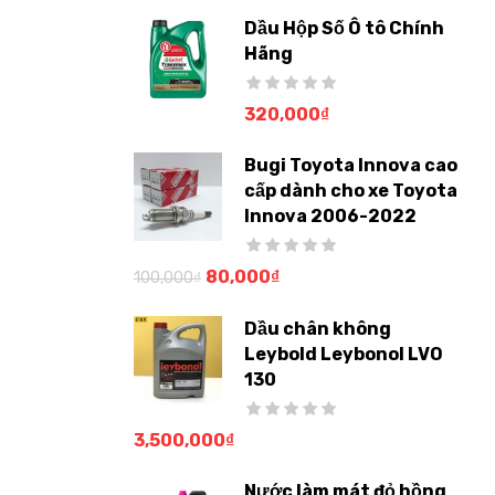
Dầu Hộp Số Ô tô Chính
Hãng
320,000
₫
Bugi Toyota Innova cao
cấp dành cho xe Toyota
Innova 2006-2022
80,000
₫
100,000
₫
Dầu chân không
Leybold Leybonol LVO
130
3,500,000
₫
Nước làm mát đỏ hồng