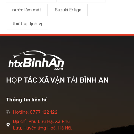
nước làm mát
Suzuki Ertiga
thiết bị định vị
HỢP TÁC XÃ VẬN TẢI BÌNH AN
Thông tin liên hệ
Hotline: 0777 122 122
Địa chỉ: Phù Lưu Hạ, Xã Phù
Lưu, Huyện ứng Hoà, Hà Nội.