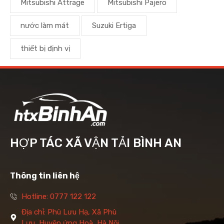
Mitsubishi Attrage
Mitsubishi Pajero
nước làm mát
Suzuki Ertiga
thiết bị định vị
HỢP TÁC XÃ VẬN TẢI BÌNH AN
Thông tin liên hệ
Hotline: 0777 122 122
Địa chỉ: Phù Lưu Hạ, Xã Phù
Lưu, Huyện ứng Hoà, Hà Nội.