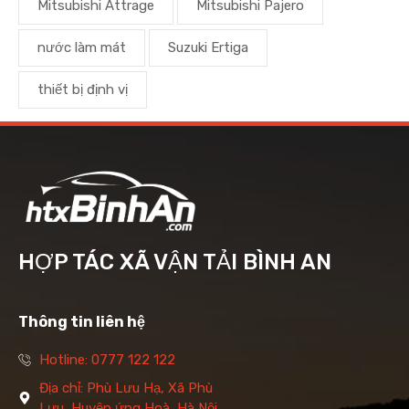
Mitsubishi Attrage
Mitsubishi Pajero
nước làm mát
Suzuki Ertiga
thiết bị định vị
HỢP TÁC XÃ VẬN TẢI BÌNH AN
Thông tin liên hệ
Hotline: 0777 122 122
Địa chỉ: Phù Lưu Hạ, Xã Phù
Lưu, Huyện ứng Hoà, Hà Nội.